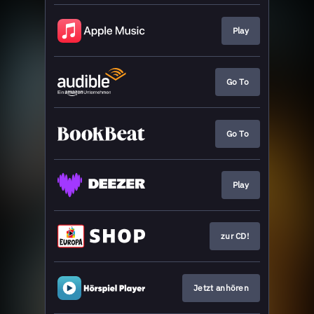
Play
Go To
Go To
Play
zur CD!
Jetzt anhören